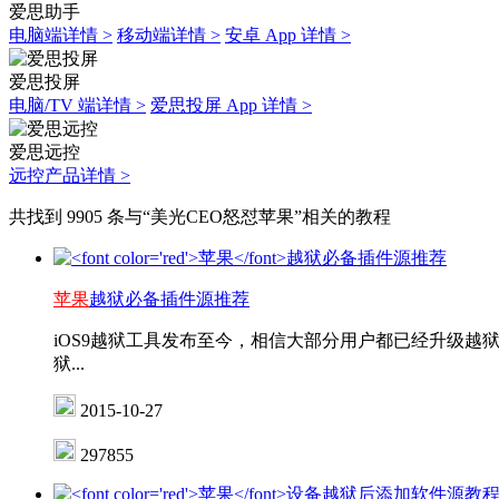
爱思助手
电脑端详情 >
移动端详情 >
安卓 App 详情 >
爱思投屏
电脑/TV 端详情 >
爱思投屏 App 详情 >
爱思远控
远控产品详情 >
共找到 9905 条与“美光CEO怒怼苹果”相关的教程
苹果
越狱必备插件源推荐
iOS9越狱工具发布至今，相信大部分用户都已经升级越
狱...
2015-10-27
297855