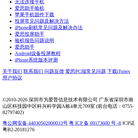
无法连接手机
爱思助手验机
苹果手机固件下载
投屏常见问题及解决方法
iPhone刷机常见问题及解决办法
爱思投屏助手
验机报告问题说明
爱思助手
Android设备投屏教程
iPhone系统版本评测
关于我们
联系我们
问题反馈
爱思PC端常见问题
下载iTunes
用户协议
©2010-2026 深圳市为爱普信息技术有限公司
广东省深圳市南
山区科技园中区科兴科学园A栋4单元709室 (前台电话：0755-
82797402)
粤公网安备 44030502000033号
粤 ICP 备 09173600 号 -8
ICP证
粤B2-20181276