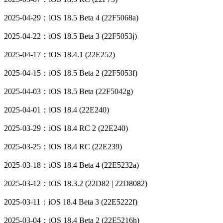
2025-04-29：iOS 18.5 Beta 4 (22F5068a)
2025-04-22：iOS 18.5 Beta 3 (22F5053j)
2025-04-17：iOS 18.4.1 (22E252)
2025-04-15：iOS 18.5 Beta 2 (22F5053f)
2025-04-03：iOS 18.5 Beta (22F5042g)
2025-04-01：iOS 18.4 (22E240)
2025-03-29：iOS 18.4 RC 2 (22E240)
2025-03-25：iOS 18.4 RC (22E239)
2025-03-18：iOS 18.4 Beta 4 (22E5232a)
2025-03-12：iOS 18.3.2 (22D82 | 22D8082)
2025-03-11：iOS 18.4 Beta 3 (22E5222f)
2025-03-04：iOS 18.4 Beta 2 (22E5216h)