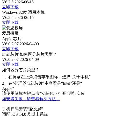
V6.2.5
2026-06-15
立即下载
Windows 32位
适用本机
V6.2.5
2026-06-15
立即下载
爱思投屏
Apple 芯片
V6.0.2.07
2026-04-09
立即下载
Intel 芯片
如何区分芯片类型？
V6.0.2.07
2026-04-09
立即下载
如何区分芯片类型？
1、
在屏幕左上角点击苹果图标，选择“关于本机”
2、
在“处理器”或“芯片”中查看是“Intel”还是“
Apple”
请使用鼠标右键点击“安装包 > 打开”进行安装
如安装失败，请查看解决方法！
手机扫码安装“爱投屏”
适配 iOS 14.0 及以上系统