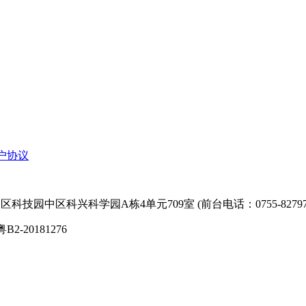
户协议
技园中区科兴科学园A栋4单元709室 (前台电话：0755-827974
粤B2-20181276