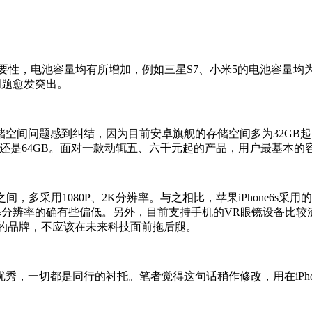
性，电池容量均有所增加，例如三星S7、小米5的电池容量均为
问题愈发突出。
问题感到纠结，因为目前安卓旗舰的存储空间多为32GB起，这个
B还是64GB。面对一款动辄五、六千元起的产品，用户最基本
，多采用1080P、2K分辨率。与之相比，苹果iPhone6s采用的
屏幕分辨率的确有些偏低。另外，目前支持手机的VR眼镜设备比较流行
前端的品牌，不应该在未来科技面前拖后腿。
，一切都是同行的衬托。笔者觉得这句话稍作修改，用在iPhon