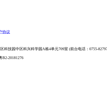
户协议
技园中区科兴科学园A栋4单元709室 (前台电话：0755-827974
粤B2-20181276