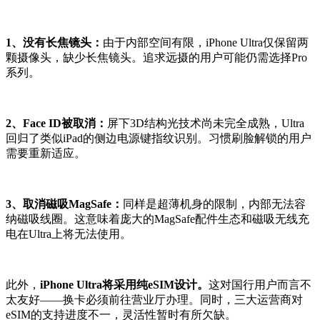
1、没有长焦镜头：
由于内部空间有限，iPhone Ultra仅保留两
颗摄像头，缺少长焦镜头。追求远摄的用户可能仍需选择Pro
系列。
2、Face ID被取消：
屏下3D结构光技术尚未完全成熟，Ultra
回归了类似iPad的侧边电源键指纹识别。习惯刷脸解锁的用户
需要重新适应。
3、取消磁吸MagSafe：
同样是超薄机身的限制，内部无法容
纳磁吸线圈。这意味着庞大的MagSafe配件生态和磁吸无线充
电在Ultra上将无法使用。
此外，
iPhone Ultra将采用纯eSIM设计。
这对国行用户而言不
太友好——换卡必须前往营业厅办理。同时，三大运营商对
eSIM的支持进度不一，灵活性暂时有所欠缺。